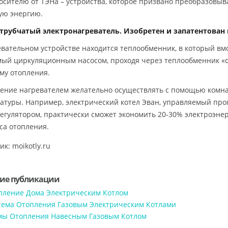
осителю от ТЭНа – устройства, которое призвано преобразовыв
ую энергию.
трубчатый электронагреватель. Изобретен и запатентован 
евательном устройстве находится теплообменник, в который вм
ый циркуляционным насосом, проходя через теплообменник «от
ему отопления.
ение нагревателем желательно осуществлять с помощью комна
атуры. Например, электрический котел Эван, управляемый п
егулятором, практически сможет экономить 20-30% электроэне
са отопления.
к: moikotly.ru
ие публикации
пление Дома Электрическим Котлом
тема Отопления Газовым Электрическим Котлами
мы Отопления Навесным Газовым Котлом