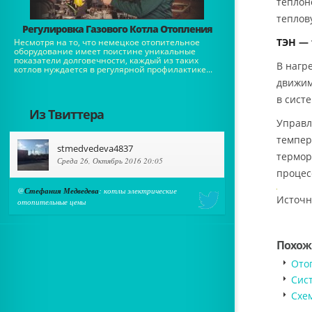
теплон
теплов
Регулировка Газового Котла Отопления
ТЭН — 
Несмотря на то, что немецкое отопительное
оборудование имеет поистине уникальные
показатели долговечности, каждый из таких
В нагр
котлов нуждается в регулярной профилактике...
движим
в сист
Из Твиттера
Управл
темпер
stmedvedeva4837
термор
Среда 26, Октябрь 2016 20:05
процес
@
Стефания Медведева
: котлы электрические
Источни
отопительные цены
Похож
Ото
Сис
Схе