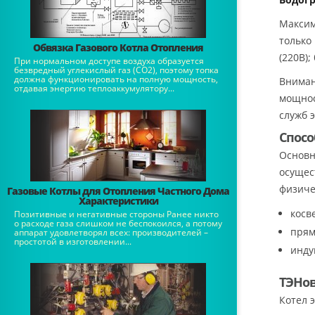
Максим
только
Обвязка Газового Котла Отопления
(220В)
При нормальном доступе воздуха образуется
безвредный углекислый газ (СО2), поэтому топка
должна функционировать на полную мощность,
Вниман
отдавая энергию теплоаккумулятору...
мощнос
служб 
Спосо
Основн
осущес
физиче
Газовые Котлы для Отопления Частного Дома
Характеристики
косв
Позитивные и негативные стороны Ранее никто
о расходе газа слишком не беспокоился, а потому
прям
аппарат удовлетворял всех: производителей –
простотой в изготовлении...
инду
ТЭНо
Котел 