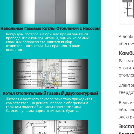
Напольные Газовые Котлы Отопления с Насосом
Когда дом построен и пришло время заняться
А вооб
проведением коммуникаций, одним из самых
сложных вопросов становится выбор
обеспе
отопительного котла. Как правило, в роли
основного...
Комби
Рассма
отопит
отопле
Электр
твердо
Котел Отопительный Газовый Двухконтурный
Жителям частного сектора зачастую приходится
Ведь и
самостоятельно решать вопрос с обогревом и
горячим водоснабжением своего жилища.
образо
Самым лучшим вариантом здесь будет...
электр
Экспл
Водогр