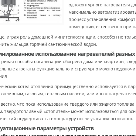
одноконтурного нагревателя д
максимально автоматизировать
процесс установления комфорт
помещении, естественно при н
ще, играя роль домашней минитеплостанции, способен не тольк
чить жильцов горячей сантехнической водой.
нированное использование нагревателей разных
тривая способы организации обогрева дома или квартиры, след
ельные агрегаты функционально и структурно можно подключит
ния
ический котел отопления преимущественно используется в паре
топливным, газовым, тепловым насосом, или иным нагревателе
звестно, что пока использование твердого или жидкого топлива
м, твердотопливный «отопитель» может использоваться для осн
ический поддерживать температуру после угасания основного.
уатационные параметры устройств
ейные котлы отопительные производятся в двух вариантах