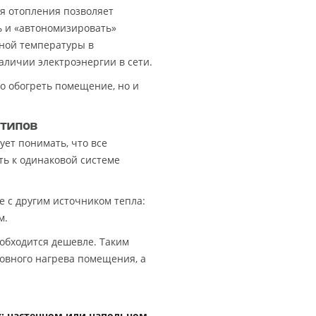
ля отопления позволяет
 и «автономизировать»
ной температуры в
аличии электроэнергии в сети.
о обогреть помещение, но и
 типов
ует понимать, что все
ь к одинаковой системе
 с другим источником тепла:
м.
 обходится дешевле. Таким
овного нагрева помещения, а
: настенном или напольном.