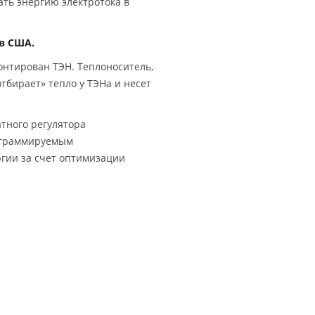
ать энергию электротока в
в США.
онтирован ТЭН. Теплоноситель,
бирает» тепло у ТЭНа и несет
тного регулятора
рограммируемым
ргии за счет оптимизации