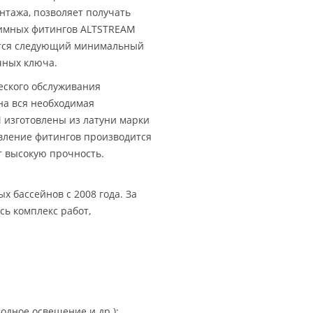
нтажа, позволяет получать
жимных фитингов ALTSTREAM
уется следующий минимальный
чных ключа.
еского обслуживания
на вся необходимая
 изготовлены из латуни марки
вление фитингов производится
т высокую прочность.
 бассейнов с 2008 года. За
сь комплекс работ,
водное освещение и др.);