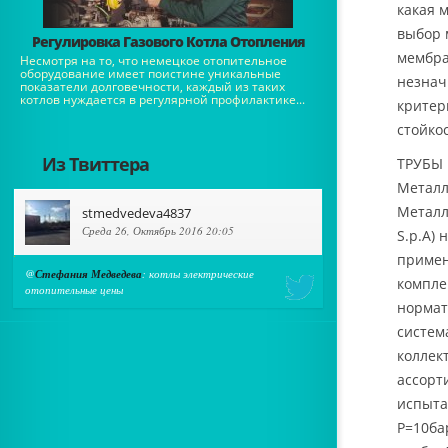
какая 
выбор 
Регулировка Газового Котла Отопления
мембра
Несмотря на то, что немецкое отопительное
оборудование имеет поистине уникальные
незнач
показатели долговечности, каждый из таких
котлов нуждается в регулярной профилактике...
критер
стойко
Из Твиттера
ТРУБЫ
Металл
Металл
stmedvedeva4837
Среда 26, Октябрь 2016 20:05
S.p.A)
примен
@
Стефания Медведева
: котлы электрические
компле
отопительные цены
нормат
систем
коллек
ассорт
испыта
P=10ба