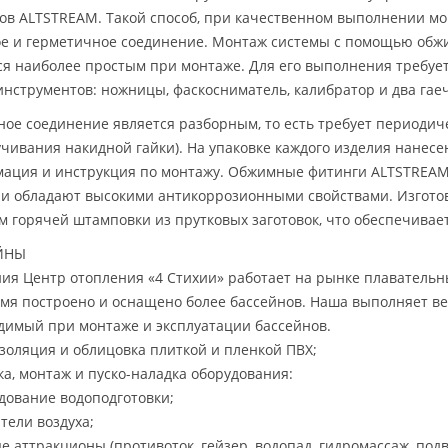
ов ALTSTREAM. Такой способ, при качественном выполнении мо
е и герметичное соединение. Монтаж системы с помощью об
ся наиболее простым при монтаже. Для его выполнения треб
инструментов: ножницы, фаскосниматель, калибратор и два гае
ое соединение является разборным, то есть требует периодич
учивания накидной гайки). На упаковке каждого изделия нанесе
ация и инструкция по монтажу. Обжимные фитинги ALTSTREAM
 и обладают высокими антикоррозионными свойствами. Изгото
м горячей штамповки из прутковых заготовок, что обеспечивае
ЙНЫ
ия Центр отопления «4 Стихии» работает на рынке плавательных
емя построено и оснащено более бассейнов. Наша выполняет ве
димый при монтаже и эксплуатации бассейнов.
золяция и облицовка плиткой и пленкой ПВХ;
ка, монтаж и пуско-наладка оборудования:
удование водоподготовки;
тели воздуха;
ые аттракционы (противоток, гейзер, водопад, гидромассаж, под