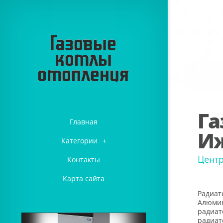
Га
Главная
И
Категории
+
Центр
Контакты
Карта сайта
Радиат
Алюмин
радиат
радиат