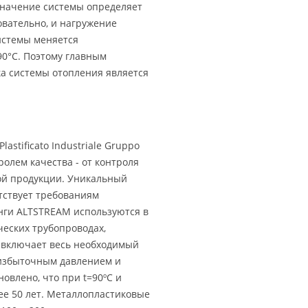
азначение системы определяет
овательно, и нагружение
истемы меняется
90°С. Поэтому главным
а системы отопления является
stificato Industriale Gruppo
олем качества - от контроля
ой продукции. Уникальный
етствует требованиям
инги ALTSTREAM используются в
ческих трубопроводах,
 включает весь необходимый
 избыточным давлением и
овлено, что при t=90ºС и
ее 50 лет. Металлопластиковые