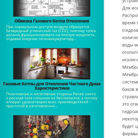
устрой
Для ис
Распро
Обвязка Газового Котла Отопления
время 
При нормальном доступе воздуха образуется
(гидро
безвредный углекислый газ (СО2), поэтому топка
должна функционировать на полную мощность,
количе
отдавая энергию теплоаккумулятору...
воды м
отопит
исключ
Мембр
Мембра
систем
Газовые Котлы для Отопления Частного Дома
Характеристики
баков 
Позитивные и негативные стороны Ранее никто
стравл
о расходе газа слишком не беспокоился, а потому
аппарат удовлетворял всех: производителей –
это от
простотой в изготовлении...
гидроа
некото
будет 
фирмы.