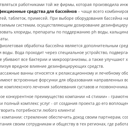
твляться работниками той же фирмы, которая производила ин
екционные средства для бассейнов
– чаще всего комбиниро
тей, таблеток, примесей. При выборе оборудования бассейна н
гаемым системам, осуществляющим дозирование дезинфициру
зовать хлориды, препараты по поддержанию рh воды, кальцина
аты.
фиолетовая обработка бассейна является дополнительным сред
и воды. Вода проходит через специальное устройство, подверг
е убивают все бактерии и микроорганизмы, а также улучшают х
лизуя вредное влияние дезинфицирующих средств.
ассажные ванны относятся к релаксационному и лечебному о
имеют встроенные форсунки для образования направленных в
ве комплексного лечения заболевания суставов и позвоночника
ое конкурентное преимущество компании «4 стихии» - грамот
 и полный комплекс услуг - от создания проекта до его воплоще
творить потребности любого клиента!
 компании: стремление обеспечить доход своим партнерам, соз
тания своим сотрудникам и обществу в тех регионах, где работа