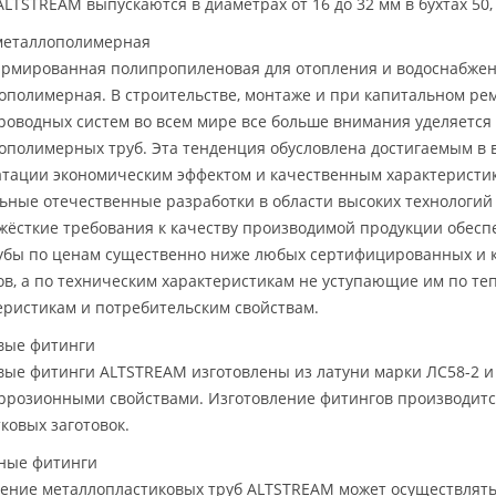
ALTSTREAM выпускаются в диаметрах от 16 до 32 мм в бухтах 50, 
металлополимерная
армированная полипропиленовая для отопления и водоснабже
ополимерная. В строительстве, монтаже и при капитальном р
роводных систем во всем мире все больше внимания уделяетс
ополимерных труб. Эта тенденция обусловлена достигаемым в 
атации экономическим эффектом и качественным характеристи
ьные отечественные разработки в области высоких технологий
 жёсткие требования к качеству производимой продукции обес
убы по ценам существенно ниже любых сертифицированных и 
ов, а по техническим характеристикам не уступающие им по т
еристикам и потребительским свойствам.
вые фитинги
вые фитинги ALTSTREAM изготовлены из латуни марки ЛС58-2 
ррозионными свойствами. Изготовление фитингов производит
тковых заготовок.
ные фитинги
ение металлопластиковых труб ALTSTREAM может осуществлят