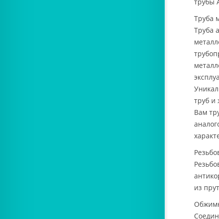
трубы 
Труба 
Труба 
металл
трубоп
металл
эксплу
Уникал
труб и
Вам тр
аналог
характ
Резьбо
Резьбо
антико
из пру
Обжим
Соедин