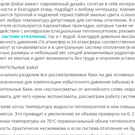
оров Global имеют современный дизайн, сочетая в себе интере
тности и благодаря этому, подойдут к любому интерьеру. Алюм
аются прочной и надежной термостойкой эмалью цвета «слонова
ит любую температуру допустимую для системы отопления. В 
ителя используются паронитовые прокладки, которые также не
действии с антифризом (специальным теплоносителем, реком
й
системе отопления
), так и с водой. Благодаря довольно высо
вочного давления (16 атмосфер и 24 атмосферы соответствен
 могут устанавливаться и в центральную систему отопления (в 
тные размеры и небольшой вес секций алюминиевых радиатор
ют их монтаж и дают возможность без труда и опасения установ
РИТЕЛЬНЫЕ БАКИ
ачально разделим все рассматриваемые баки на два основных т
значенные для компенсации избыточного давления (объема) в 
ительные баки, или «экспансоматы» от английского слова «exp
авить, для чего нужны экспансоматы, рассмотрим работу систе
греве котла температура жидкости-теплоносителя в нем повыш
яется. Это приводит к увеличению ее объема примерно на 0, 3
ении температуры на 70°С первоначальный объем теплоносите
кость практически несжимаема и если система отопления не 