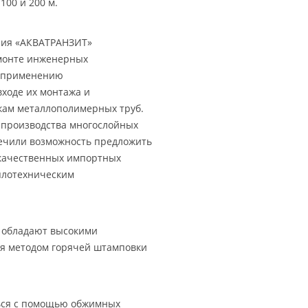
100 и 200 м.
ния «АКВАТРАНЗИТ»
емонте инженерных
я применению
входе их монтажа и
кам металлополимерных труб.
 производства многослойных
печили возможность предложить
качественных импортных
еплотехническим
и обладают высокими
ся методом горячей штамповки
ься с помощью обжимных