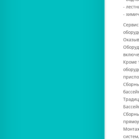
- лест
- хими
Сервис
оборуд
Оказыв
Оборуд
включе
Кроме 
оборуд
приспо
Сборны
бассей
Традиц
Бассей
Сборны
прямоу
Монтаж
систем