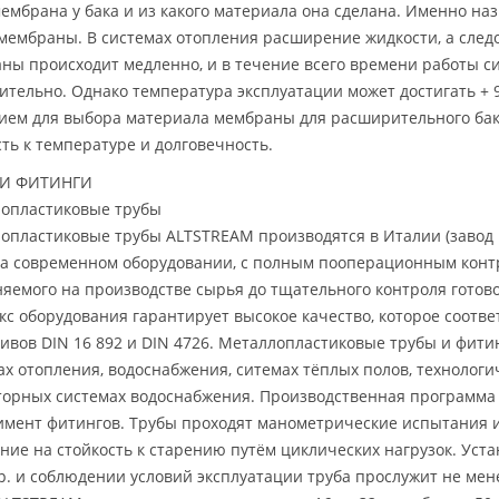
мембрана у бака и из какого материала она сделана. Именно н
мембраны. В системах отопления расширение жидкости, а след
ны происходит медленно, и в течение всего времени работы с
ительно. Однако температура эксплуатации может достигать + 
ием для выбора материала мембраны для расширительного бак
сть к температуре и долговечность.
 И ФИТИНГИ
опластиковые трубы
опластиковые трубы ALTSTREAM производятся в Италии (завод Pla
 на современном оборудовании, с полным пооперационным контр
яемого на производстве сырья до тщательного контроля готов
кс оборудования гарантирует высокое качество, которое соотв
ивов DIN 16 892 и DIN 4726. Металлопластиковые трубы и фит
ах отопления, водоснабжения, ситемах тёплых полов, технологи
торных системах водоснабжения. Производственная программа
имент фитингов. Трубы проходят манометрические испытания
ние на стойкость к старению путём циклических нагрузок. Устан
р. и соблюдении условий эксплуатации труба прослужит не мен