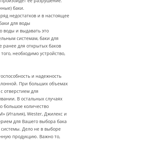
о произойдет ее разрушение.
ные) баки.
яд недостатков и в настоящее
баки для воды
о воды и выдавать это
льным системам, баки для
е ранее для открытых баков
того, необходимо устройство,
тоспособность и надежность
ллонной. При больших объемах
с отверстием для
вании. В остальных случаях
но большое количество
» (Италия), Wester, Джилекс и
ерием для Вашего выбора бака
 системы. Дело не в выборе
нную продукцию. Важно то,