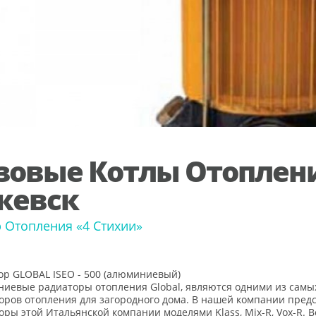
зовые Котлы Отоплен
жевск
 Отопления «4 Стихии»
ор GLOBAL ISEO - 500 (алюминиевый)
иевые радиаторы отопления Global, являются одними из сам
оров отопления для загородного дома. В нашей компании пре
оры этой Итальянской компании моделями Klass, Mix-R, Vox-R.