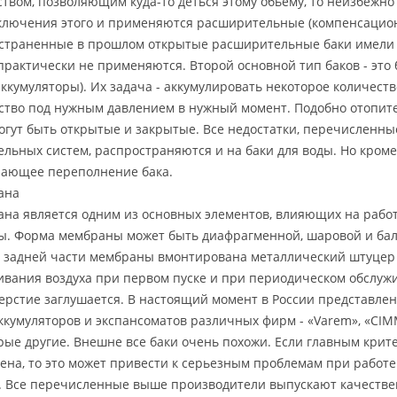
ством, позволяющим куда-то деться этому обьему, то неизбежн
ключения этого и применяются расширительные (компенсацион
страненные в прошлом открытые расширительные баки имели р
практически не применяются. Второй основной тип баков - это 
аккумуляторы). Их задача - аккумулировать некоторое количеств
ство под нужным давлением в нужный момент. Подобно отопите
огут быть открытые и закрытые. Все недостатки, перечисленны
ельных систем, распространяются и на баки для воды. Но кроме 
ающее переполнение бака.
ана
на является одним из основных элементов, влияющих на рабо
ы. Форма мембраны может быть диафрагменной, шаровой и ба
в задней части мембраны вмонтирована металлический штуцер 
ивания воздуха при первом пуске и при периодическом обслужи
верстие заглушается. В настоящий момент в России представле
ккумуляторов и экспансоматов различных фирм - «Varem», «CIMM
рые другие. Внешне все баки очень похожи. Если главным крит
цена, то это может привести к серьезным проблемам при работе
 Все перечисленные выше производители выпускают качестве