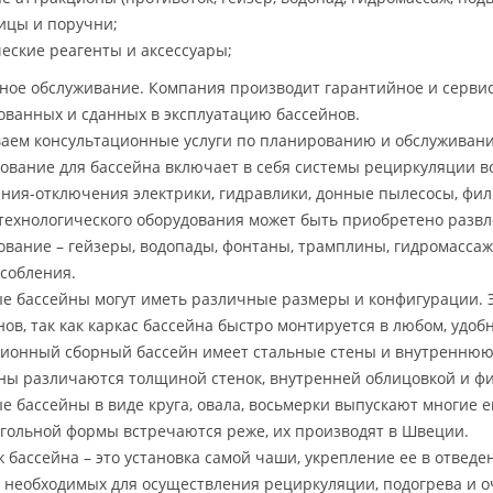
ницы и поручни;
ческие реагенты и аксессуары;
ное обслуживание. Компания производит гарантийное и серви
ованных и сданных в эксплуатацию бассейнов.
аем консультационные услуги по планированию и обслуживани
ование для бассейна включает в себя системы рециркуляции во
ния-отключения электрики, гидравлики, донные пылесосы, фил
технологического оборудования может быть приобретено развл
ование – гейзеры, водопады, фонтаны, трамплины, гидромасса
собления.
е бассейны могут иметь различные размеры и конфигурации. 
нов, так как каркас бассейна быстро монтируется в любом, удоб
ионный сборный бассейн имеет стальные стены и внутреннюю 
ны различаются толщиной стенок, внутренней облицовкой и 
е бассейны в виде круга, овала, восьмерки выпускают многие 
гольной формы встречаются реже, их производят в Швеции.
 бассейна – это установка самой чаши, укрепление ее в отвед
, необходимых для осуществления рециркуляции, подогрева и 