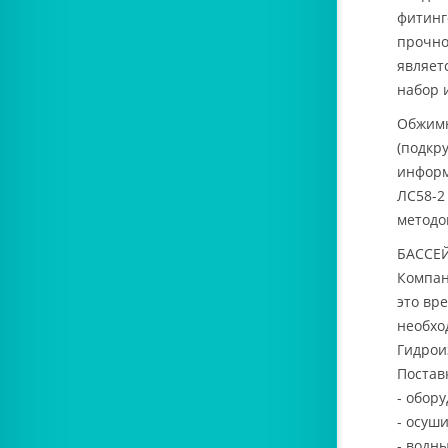
фитинг
прочно
являет
набор 
Обжимн
(подкр
информ
ЛС58-2
методо
БАССЕ
Компан
это вр
необхо
Гидрои
Постав
- обор
- осуши
- водн