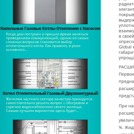
радиат
элеган
покрыв
выдерж
уплотн
Напольные Газовые Котлы Отопления с Насосом
взаимо
Когда дом построен и пришло время заняться
в свое
проведением коммуникаций, одним из самых
опресо
сложных вопросов становится выбор
отопительного котла. Как правило, в роли
Global
основного...
габари
упроща
РАСШИ
Первон
предна
расшир
Котел Отопительный Газовый Двухконтурный
предст
Жителям частного сектора зачастую приходится
самостоятельно решать вопрос с обогревом и
При на
горячим водоснабжением своего жилища.
Самым лучшим вариантом здесь будет...
расшир
увелич
%. Жид