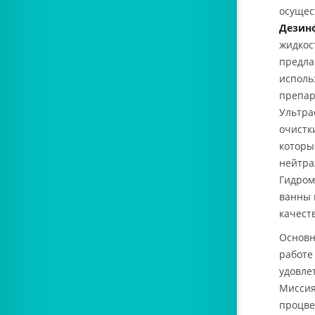
осущес
Дезинф
жидкос
предла
исполь
препар
Ультра
очистк
которы
нейтра
Гидром
ванны 
качест
Основн
работе
удовле
Миссия
процве