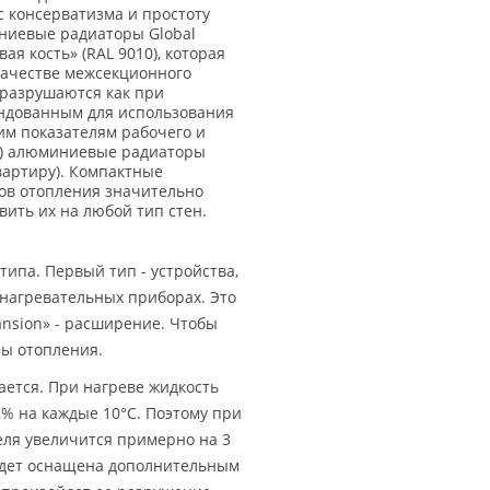
с консерватизма и простоту
иниевые радиаторы Global
я кость» (RAL 9010), которая
качестве межсекционного
 разрушаются как при
ендованным для использования
ким показателям рабочего и
но) алюминиевые радиаторы
квартиру). Компактные
ов отопления значительно
ить их на любой тип стен.
ипа. Первый тип - устройства,
нагревательных приборах. Это
ansion» - расширение. Чтобы
мы отопления.
ается. При нагреве жидкость
 % на каждые 10°С. Поэтому при
ля увеличится примерно на 3
будет оснащена дополнительным