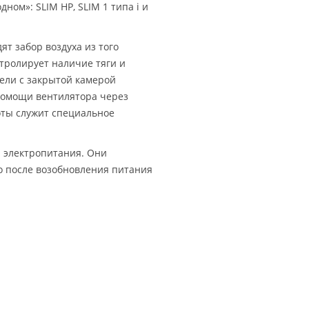
ном»: SLIM HP, SLIM 1 типа i и
т забор воздуха из того
тролирует наличие тяги и
дели с закрытой камерой
помощи вентилятора через
оты служит специальное
я электропитания. Они
о после возобновления питания