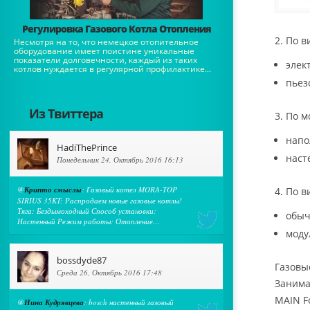
Регулировка Газового Котла Отопления
2. По в
Несмотря на то, что немецкое отопительное
оборудование имеет поистине уникальные
показатели долговечности, каждый из таких
элек
котлов нуждается в регулярной профилактике...
пьез
Из Твиттера
3. По м
напо
HadiThePrince
наст
Понедельник 24, Октябрь 2016 16:13
@
Крипто смыслы
: Газовый котел MORA-TOP
4. По в
SIRIUS 35KT: Распродаем новые газовые котлы!
Тяга: Бездымоходный Способ установки:
обыч
Настенный Режим работы: Отопление…
моду
bossdyde87
Газовы
Среда 26, Октябрь 2016 17:48
Занима
MAIN F
@
Нина Кудрявцева
: bosch настенный газовый