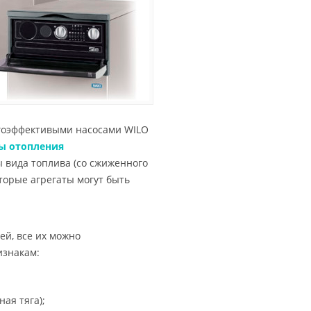
ргоэффективыми насосами WILO
ы отопления
 вида топлива (со сжиженного
торые агрегаты могут быть
ей, все их можно
изнакам:
ая тяга);