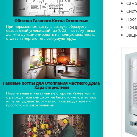
Само
Сист
Прог
Обвязка Газового Котла Отопления
При нормальном доступе воздуха образуется
Пред
безвредный углекислый газ (СО2), поэтому топка
должна функционировать на полную мощность,
Защи
отдавая энергию теплоаккумулятору...
Газовые Котлы для Отопления Частного Дома
Характеристики
Позитивные и негативные стороны Ранее никто
о расходе газа слишком не беспокоился, а потому
аппарат удовлетворял всех: производителей –
простотой в изготовлении...