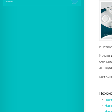
котел
пневмо
Котлы 
считаю
аппара
Источн
Похож
Нас
Нас
Нас