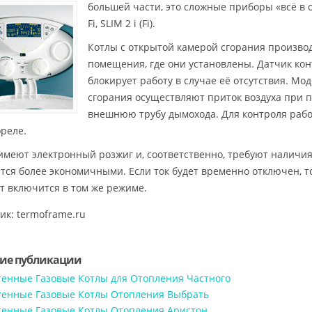
большей части, это сложные приборы «всё в од
Fi, SLIM 2 i (Fi).
Котлы с открытой камерой сгорания производя
помещения, где они установлены. Датчик кон
блокирует работу в случае её отсутствия. Мо
сгорания осуществляют приток воздуха при 
внешнюю трубу дымохода. Для контроля раб
реле.
имеют электронный розжиг и, соответственно, требуют наличи
тся более экономичными. Если ток будет временно отключен, т
т включится в том же режиме.
ик: termoframe.ru
ие публикации
тенные Газовые Котлы для Отопления Частного
тенные Газовые Котлы Отопления Выбрать
тенные Газовые Котлы Отопления Аристон