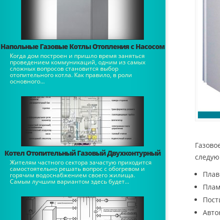
Напольные Газовые Котлы Отопления с Насосом
Когда дом построен и пришло время заняться
проведением коммуникаций, одним из самых
сложных вопросов становится выбор
отопительного котла. Как правило, в роли
основного...
Газово
Котел Отопительный Газовый Двухконтурный
следую
Жителям частного сектора зачастую приходится
самостоятельно решать вопрос с обогревом и
Плав
горячим водоснабжением своего жилища.
Самым лучшим вариантом здесь будет...
Плам
Пост
Авто