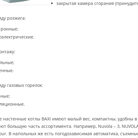
закрытая камера сгорания (принудите
иду розжига:
тронные;
оэлектрические.
онтажу:
льные;
енные.
иду газовых горелок:
ные;
ляционные.
е настенные котлы BAXI имеют малый вес, компактны, удобны в
ют большую часть ассортимента. Например, Nuvola – 3, NUVOLA-3
our. В напольных же есть погодозависимая автоматика, съемны